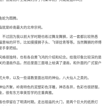
龟蛇为图腾。
庙就是岭南最大的北帝宗祠。
。不过因为我以前大学时期也练过舞龙舞狮，这一套都比较熟悉
福意味的环节，比如摸摸狮子头、飞铎捻青等等。当然舞狮的师傅
是手拿把掐。
风格很独特，也有各自黄飞鸿的介绍和纪念。给我印象比较深的是
关的漫画作品，然后里面三面墙上绘满了漫画，和外面的广式窗户
武大帝，以及一些道教里面出现的神仙，八大仙人之类的。
神仙齐聚，岭南特色的泥塑彩色浮雕，神态各异，色彩也很舒服，
金，很有东方审美哲学的庄重典雅。
格也停留在了明清时期。走出祖庙的大门，是两个巨大的纸质灯