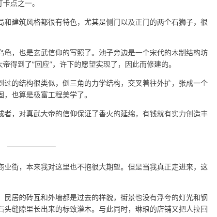
打卡点之一。
局和建筑风格都很有特色，尤其是侧门以及正门的两个石狮子，很
乌龟，也是玄武信仰的写照了。池子旁边是一个宋代的木制结构坊
大帝得到了”回应“，许下的愿望实现了，因此而修建的。
到过的结构很类似，倒三角的力学结构，交叉着往外扩，张成一个
固，也算是极富工程美学了。
成者，对真武大帝的信仰保证了香火的延绵，有钱就有实力创造丰
商业街，本来我对这里也不抱很大期望。但是当我真正走进来，这
，民居的砖瓦和外墙都是过去的样貌，街景也没有浮夸的灯光和钢
石头缝隙里长出来的标致灌木。与此同时，琳琅的店铺又把人拉回