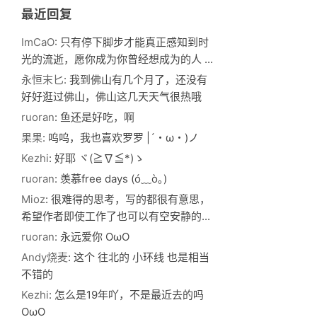
最近回复
ImCaO
: 只有停下脚步才能真正感知到时
光的流逝，愿你成为你曾经想成为的人 ...
永恒末匕
: 我到佛山有几个月了，还没有
好好逛过佛山，佛山这几天天气很热哦
ruoran
: 鱼还是好吃，啊
果果
: 呜呜，我也喜欢罗罗 |´・ω・)ノ
Kezhi
: 好耶 ヾ(≧∇≦*)ゝ
ruoran
: 羡慕free days (ó﹏ò｡)
Mioz
: 很难得的思考，写的都很有意思，
希望作者即使工作了也可以有空安静的...
ruoran
: 永远爱你 OωO
Andy烧麦
: 这个 往北的 小环线 也是相当
不错的
Kezhi
: 怎么是19年吖，不是最近去的吗
OωO