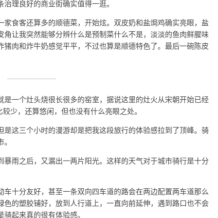
条治理良好的商业街确实值得一逛。
一家食客还算多的顺德菜，开始炫。双皮奶和盐焗鸡确实亮眼，盐
皮角让我突然能够分辨什么是预制菜什么不是，淡淡的鱼肉鲜腥味
炸猪肉和炸牛奶感觉平平，不过也算是顺德特色了。最后一碗陈皮
就是一个灶头烧很长很多的窑室，据说这里的灶火从宋朝开始已经
比较少，还算悠闲，但也没有什么亮眼之处。
但是这三个小时的漫游却是把我这段旅行的体验感拉到了顶峰。骑
市。
到暴雨之后，又漏出一两片阳光。这样的天气对于城市骑行是十分
动车十分友好，甚至一条双向四车道的路会在两边配置两车道那么
绿色的塑胶铺好，放到人行道上，一直向前延伸，遇到路口也不会
是骑起来真的很有体验感。