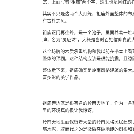
笼，上面写着“祖庙”两个字，这里也是网红的
其实不只是这两个大灯笼，祖庙外面整体的布
有古朴之风。
祖庙正门再往外，是一个池子，里面养着一堆
牌，名为“灵应坊"，大概是当时百姓信仰真武
这个坊牌的木质承重结构和我以前在书本上看
整体的顶棚。这种结构应该是很能抗震，且稳
整体走下来，祖庙确实是岭南风格建筑的集大
富多彩的美学作品。
祖庙旁边就是很有名的岭南天地了。作为一条
里的环境真的很让我惊讶。
岭南天地里面保留着大量的岭南风格民居建筑
筋水泥，取而代之的是微微突破地砖的树根和