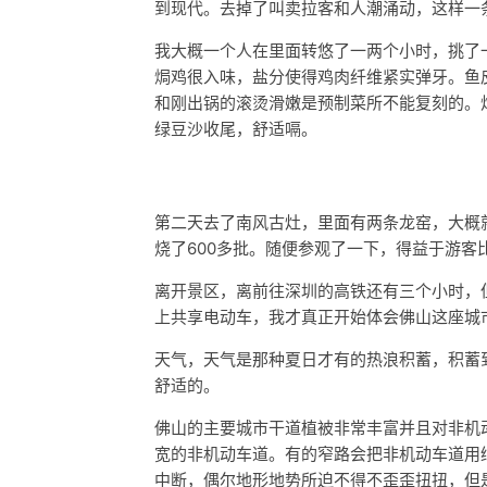
到现代。去掉了叫卖拉客和人潮涌动，这样一
我大概一个人在里面转悠了一两个小时，挑了
焗鸡很入味，盐分使得鸡肉纤维紧实弹牙。鱼
和刚出锅的滚烫滑嫩是预制菜所不能复刻的。
绿豆沙收尾，舒适嗝。
第二天去了南风古灶，里面有两条龙窑，大概
烧了600多批。随便参观了一下，得益于游客
离开景区，离前往深圳的高铁还有三个小时，
上共享电动车，我才真正开始体会佛山这座城
天气，天气是那种夏日才有的热浪积蓄，积蓄
舒适的。
佛山的主要城市干道植被非常丰富并且对非机
宽的非机动车道。有的窄路会把非机动车道用
中断，偶尔地形地势所迫不得不歪歪扭扭，但