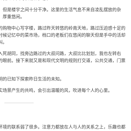
，但是楼宇之间十分干净。这里的生活气息不来自凌乱摆放的杂
，厚重悠闲。
的购物中心写字楼，路过昨天转悠的岭南天地，路过压迫感十足的
时候记忆中的菜市场，档口的老板们在悠闲的聊天但是手中的活却
叫。
入死胡同，找旁边路过的大叔问路，大叔比比划划，我也左转右
的眼前。接下来就又是和现代文明的规则打交道，公共交通，门票
明的已知下探索昨日生活的未知。
实场景产生的共鸣，会引出温暖的风，吹进每个人的心里。
环境的联系弱了很多。注意力都放在人与人的关系之上，乐趣也都