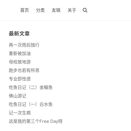
首页
分类
友链
关于
最新文章
再一次雨后独行
重新被加油
母校故地游
跑步也若有所思
专业即性感
吃鱼日记（二）金鲳鱼
佛山游记
吃鱼日记（一）白水鱼
记一次生病
这是我的第三个Free Day呀