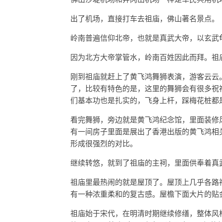
出了机场，直接打车去祖庙，佛山著名景点。
岭南普遍信仰北帝，也就是真武大帝，以玄武
因为北方大帝掌管水，岭南百姓因此而拜。祖
刚到祖庙就赶上了黄飞鸿舞狮表演，游客云云
了，比较有特色的是，这里的舞狮会有很多祝
们基本功也是扎实的，飞身上杆，踩梅花桩都
看完舞狮，旁边就是黄飞鸿纪念馆，里面装修
有一间房子里面是展出了香港出版的黄飞鸿相
形成很强烈的对比。
继续转悠，就到了祖庙的主祠，里面供奉着真
祖庙里最热闹的就是屋顶了。屋顶上几乎各路
有一种浓重柔和的复古感。屋檐下面大片的贴
祖庙始于宋代，在明清时期继续修缮，整体风