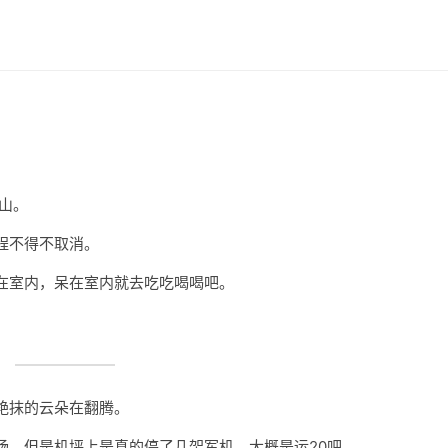
佛山。
程不得不取消。
在室内，呆在室内就去吃吃喝喝吧。
艳抹的云朵在翻腾。
场，但是机坪上是真的停了几架军机，大概是运20吧。