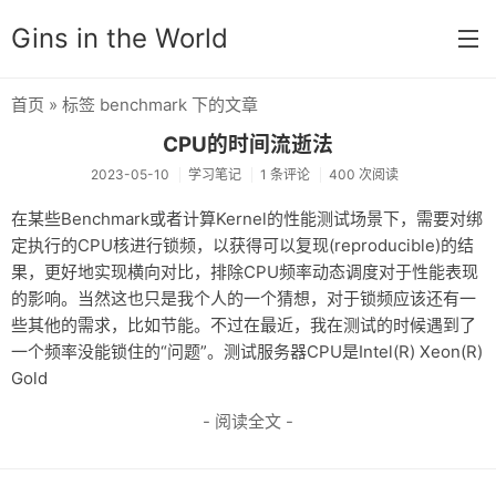
Gins in the World
首页
» 标签 benchmark 下的文章
首页
CPU的时间流逝法
分类
2023-05-10
学习笔记
1 条评论
400 次阅读
默认分类
在某些Benchmark或者计算Kernel的性能测试场景下，需要对绑
定执行的CPU核进行锁频，以获得可以复现(reproducible)的结
杂谈
果，更好地实现横向对比，排除CPU频率动态调度对于性能表现
的影响。当然这也只是我个人的一个猜想，对于锁频应该还有一
思想锚点
些其他的需求，比如节能。不过在最近，我在测试的时候遇到了
学习笔记
一个频率没能锁住的“问题”。测试服务器CPU是Intel(R) Xeon(R)
Gold
奇门遁甲
- 阅读全文 -
友链
关于