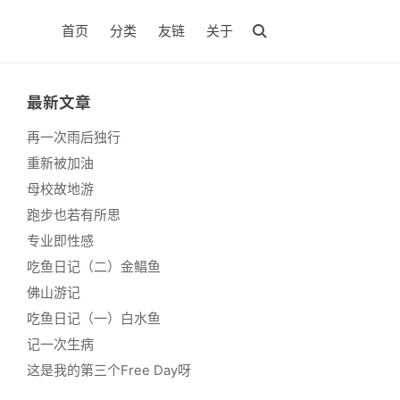
首页
分类
友链
关于
最新文章
再一次雨后独行
重新被加油
母校故地游
跑步也若有所思
专业即性感
吃鱼日记（二）金鲳鱼
佛山游记
吃鱼日记（一）白水鱼
记一次生病
这是我的第三个Free Day呀