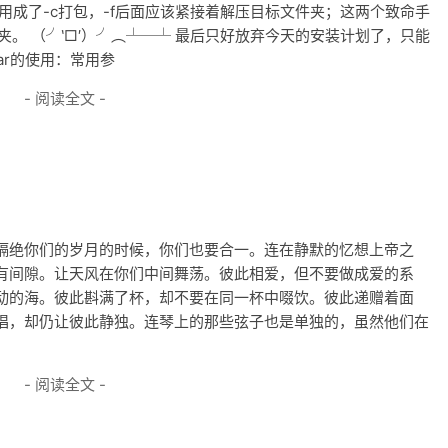
，用成了-c打包，-f后面应该紧接着解压目标文件夹；这两个致命手
件夹。 （╯‵□′）╯︵┴─┴ 最后只好放弃今天的安装计划了，只能
ar的使用：常用参
- 阅读全文 -
隔绝你们的岁月的时候，你们也要合一。连在静默的忆想上帝之
有间隙。让天风在你们中间舞荡。彼此相爱，但不要做成爱的系
动的海。彼此斟满了杯，却不要在同一杯中啜饮。彼此递赠着面
唱，却仍让彼此静独。连琴上的那些弦子也是单独的，虽然他们在
- 阅读全文 -