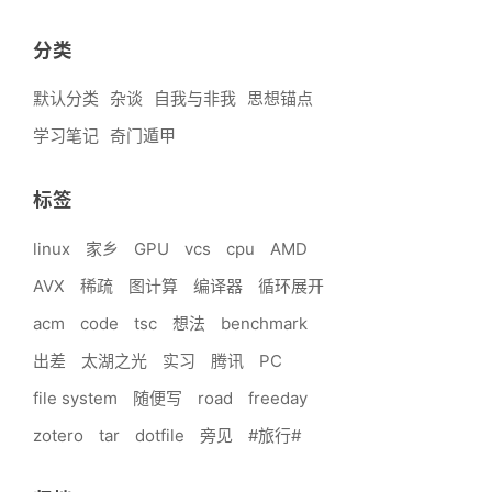
分类
默认分类
杂谈
自我与非我
思想锚点
学习笔记
奇门遁甲
标签
linux
家乡
GPU
vcs
cpu
AMD
AVX
稀疏
图计算
编译器
循环展开
acm
code
tsc
想法
benchmark
出差
太湖之光
实习
腾讯
PC
file system
随便写
road
freeday
zotero
tar
dotfile
旁见
#旅行#