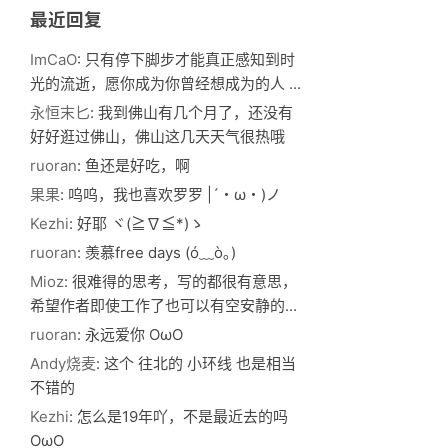
最近回复
ImCaO
: 只有停下脚步才能真正感知到时
光的流逝，愿你成为你曾经想成为的人 ...
永恒末匕
: 我到佛山有几个月了，还没有
好好逛过佛山，佛山这几天天气很热哦
ruoran
: 鱼还是好吃，啊
果果
: 呜呜，我也喜欢罗罗 |´・ω・)ノ
Kezhi
: 好耶 ヾ(≧∇≦*)ゝ
ruoran
: 羡慕free days (ó﹏ò｡)
Mioz
: 很难得的思考，写的都很有意思，
希望作者即使工作了也可以有空安静的...
ruoran
: 永远爱你 OωO
Andy烧麦
: 这个 往北的 小环线 也是相当
不错的
Kezhi
: 怎么是19年吖，不是最近去的吗
OωO