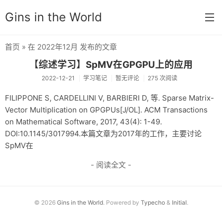
Gins in the World
首页
» 在 2022年12月 发布的文章
首页
【综述学习】SpMV在GPGPU上的应用
分类
2022-12-21
学习笔记
暂无评论
275 次阅读
默认分类
FILIPPONE S, CARDELLINI V, BARBIERI D, 等. Sparse Matrix-
Vector Multiplication on GPGPUs[J/OL]. ACM Transactions
杂谈
on Mathematical Software, 2017, 43(4): 1-49.
DOI:10.1145/3017994.本篇文章为2017年的工作，主要讨论
思想锚点
SpMV在
学习笔记
- 阅读全文 -
奇门遁甲
友链
© 2026
Gins in the World
. Powered by
Typecho
&
Initial
.
关于