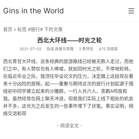
Gins in the World
首页
» 标签 #旅行# 下的文章
首页
西北大环线——时光之轮
分类
2021-07-02
杂谈,自我与非我
3 条评论
475 次阅读
默认分类
西北青甘大环线，这条经典的旅游路线已经被无数人走过，而他
们之中，有人赞叹也有人唏嘘，就如同时光之轮，不停地轮转。
杂谈
在临近毕业之际，我顶住毕设论文的压力，决定踏上这段现在看
来十分凶险的旅程。起——重聚与期待这次的旅行计划起源于围
思想锚点
绕初中同学建立起来的沙雕群，一行人共六人，茶鹏A鸣俊和
学习笔记
我。虽然经常在网上聊天冲浪，但是我们实际上线下相处的机会
并不多，这也为之后发生的一些事件埋下了伏笔。事实证明，网
奇门遁甲
络交流和现
友链
- 阅读全文 -
关于