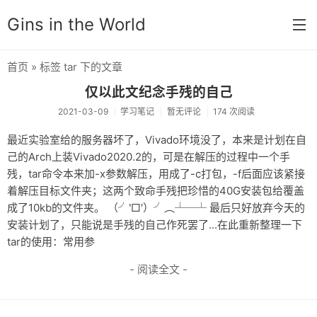
Gins in the World
首页
» 标签 tar 下的文章
首页
仅以此文纪念手残的自己
分类
2021-03-09
学习笔记
暂无评论
174 次阅读
默认分类
最近实验室给的服务器坏了，Vivado环境没了，本来是计划在自
己的Arch上装Vivado2020.2的，可是在解压的过程中一个手
杂谈
残，tar命令本来加-x参数解压，用成了-c打包，-f后面应该紧接
着解压目标文件夹；这两个致命手残把珍惜的40G安装包给覆盖
思想锚点
成了10kb的文件夹。 （╯‵□′）╯︵┴─┴ 最后只好放弃今天的
学习笔记
安装计划了，只能说是手残的自己作死罢了...在此重新整理一下
tar的使用：常用参
奇门遁甲
- 阅读全文 -
友链
关于