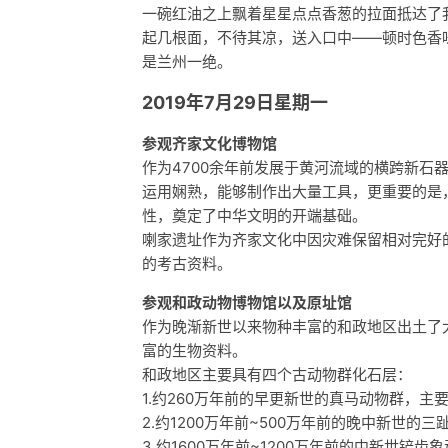
一碗红油之上飘着星星点点香葱的拉面抵达了
起几根面，不待其凉，送入口中——顿时色香
是兰州一绝。
2019年7月29日星期一
参观齐家文化博物馆
作为4700余年前发展于黄河流域的横跨新石
运用娴熟，能够制作出大量工具，更重要的是
性，奠定了中华文明的开端基础。
喇家遗址作为齐家文化中因灾难保留相对完好
的考古资料。
参观和政动物博物馆以及原址馆
作为晚渐新世以来物种丰富的和政地区出土了
富的生物资料。
和政地区主要具有四个古动物群化石层：
1.约260万年前的早更新世的真马动物群，主
2.约1200万年前~500万年前的晚中新世
3.约1600万年前~1200万年前的中新世