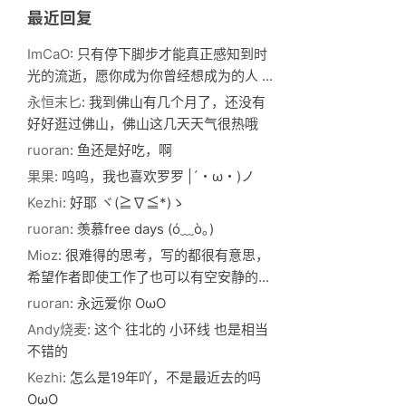
最近回复
ImCaO
: 只有停下脚步才能真正感知到时
光的流逝，愿你成为你曾经想成为的人 ...
永恒末匕
: 我到佛山有几个月了，还没有
好好逛过佛山，佛山这几天天气很热哦
ruoran
: 鱼还是好吃，啊
果果
: 呜呜，我也喜欢罗罗 |´・ω・)ノ
Kezhi
: 好耶 ヾ(≧∇≦*)ゝ
ruoran
: 羡慕free days (ó﹏ò｡)
Mioz
: 很难得的思考，写的都很有意思，
希望作者即使工作了也可以有空安静的...
ruoran
: 永远爱你 OωO
Andy烧麦
: 这个 往北的 小环线 也是相当
不错的
Kezhi
: 怎么是19年吖，不是最近去的吗
OωO