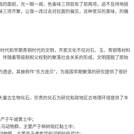
我的面前，光一眼一闻，色香味三项就有了前两项，迫不及待地挑
味三项齐聚，让我一改过去对拉面的偏见，这种常见的美味，的确
器时代和早期青铜时代的文明，齐家文化不仅对石、玉、青铜等材料
，伴随着等级制和父权制的聚落社会关系的形成，文明摆脱了原始
的遗迹，其被称作“东方庞贝”，为我国早期聚落的研究提供了很好
大量古生物化石，珍贵的化石为研究和政地区古地理环境提供了丰
要产于午城黄土中；
的三趾马动物群，主要产于柳树组红黏土中；
铲齿象动物群，主要产于虎家梁的河相砂砾层中；