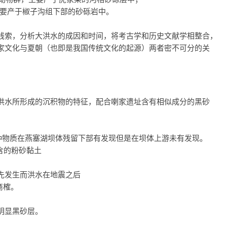
，主要产于椒子沟组下部的砂砾岩中。
线索，分析大洪水的成因和时间，将考古学和历史文献学相整合，
家文化与夏朝（也即是我国传统文化的起源）两者密不可分的关
洪水所形成的沉积物的特征，配合喇家遗址含有相似成分的黑砂
这种物质在燕塞湖坝体残留下部有发现但是在坝体上游未有发现。
含的粉砂黏土
先发生而洪水在地震之后
商榷。
明显黑砂层。