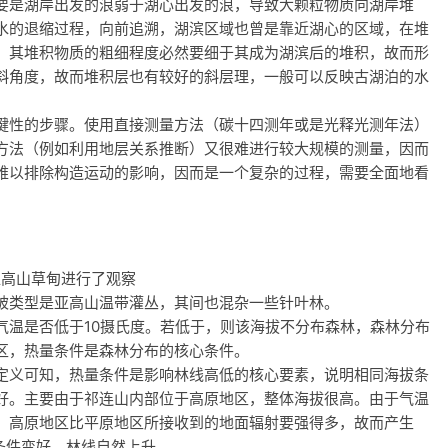
要是湖岸出发的浪弱于湖心出发的浪，导致大颗粒物质向湖岸堆
水的退缩过程，向前追溯，湖滨区域也曾是靠近湖心的区域，在堆
，其堆积物质的粗细程度必然要细于其成为湖滨后的堆积，故而形
斜角度，故而堆积层也有较好的斜层理，一般可以反映古湖泊的水
键性的步骤。使用直接测量方法（碳十四测年或是光释光测年法）
方法（例如利用地层关系推断）又很难进行较大规模的测量，因而
难以排除构造运动的影响，因而是一个复杂的过程，需要全面地看
亚高山草甸进行了观察
被类型是亚高山温带灌丛，其间也混杂一些针叶林。
气温是否低于10摄氏度。若低于，则该海拔不分布森林，森林分布
区，热量条件是森林分布的核心条件。
定义可知，热量条件是影响林线高低的核心要素，说明相同海拔条
好。主要由于祁连山内部位于高原地区，整体海拔很高。由于气温
，高原地区比平原地区所接收到的地面辐射要强得多，故而产生
条件变好，林线自然上升。