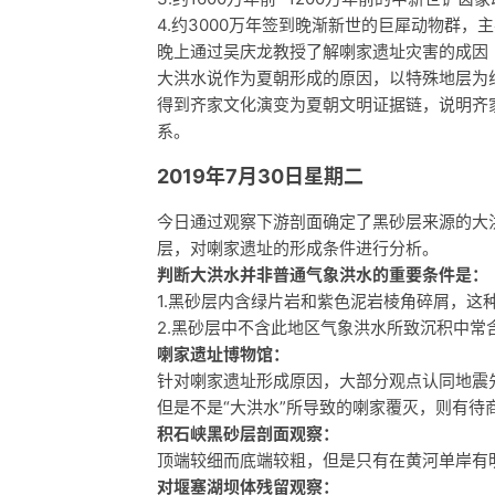
4.约3000万年签到晚渐新世的巨犀动物群
晚上通过吴庆龙教授了解喇家遗址灾害的成因
大洪水说作为夏朝形成的原因，以特殊地层为
得到齐家文化演变为夏朝文明证据链，说明齐
系。
2019年7月30日星期二
今日通过观察下游剖面确定了黑砂层来源的大
层，对喇家遗址的形成条件进行分析。
判断大洪水并非普通气象洪水的重要条件是：
1.黑砂层内含绿片岩和紫色泥岩棱角碎屑，
2.黑砂层中不含此地区气象洪水所致沉积中常
喇家遗址博物馆：
针对喇家遗址形成原因，大部分观点认同地震
但是不是“大洪水”所导致的喇家覆灭，则有待
积石峡黑砂层剖面观察：
顶端较细而底端较粗，但是只有在黄河单岸有
对堰塞湖坝体残留观察：