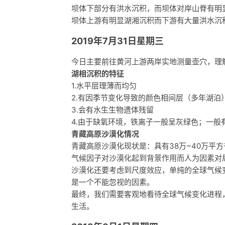
坝体下部分有洪水沉积，而坝体对岸山脊有明
坝体上游有明显湖湘沉积而下游有大量洪水沉
2019年7月31日星期三
今日主要前往黄河上游两岸实地测量壶穴，理
湖相沉积的特征
1.水平层理薄而均匀
2.有因季节变化导致的颜色相间层（多年湖泊
3.会有水生生物遗体残留
4.由于缺氧环境，铁离子一般呈灰绿色；一般
青藏高原沙漠化情况
青藏高原沙漠化现状是：具有38万~40万平
气候因子对沙漠化起到背景作用而人为因素对
沙漠化还要考虑到尺度效应，单纯的全球气候
是一个不能忽视的因素。
最终，我们需要客观地看待全球气候变化进程
生活。