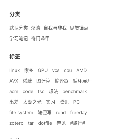
分类
默认分类
杂谈
自我与非我
思想锚点
学习笔记
奇门遁甲
标签
linux
家乡
GPU
vcs
cpu
AMD
AVX
稀疏
图计算
编译器
循环展开
acm
code
tsc
想法
benchmark
出差
太湖之光
实习
腾讯
PC
file system
随便写
road
freeday
zotero
tar
dotfile
旁见
#旅行#