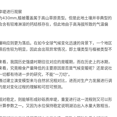
岸堤进行观察
430mm,植被覆盖属于高山草原类型。但是此地土壤并非典型的
会含有较难淋溶的钙结核存在，但此地由于高海拔所致的气温偏
壤响应则更为落后。在如今全球气候变化迅速的背景下，一个地区
滞后性较为明显，因此会出现异常情况，即土壤类型与植被类型不
来看，我国历史强盛时期往往对应的是暖期，而在历史上的冰期，
来看，究竟粮食产量降低的主要原因是否是气候变暖呢？还是说社
切都有待进一步的研究，不能“一刀切”。
通过建立演变模型来与自然状况相对比，进而对生产力发展进行调
的是对变化过程的理解和可控可预测。
相对稳定，则能够形成砂砾质岸堤，重复进行这一流程则又可以形
计算参数之一。又因为水位保持稳定说明湖泊出入水量大致相当，