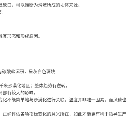
显缺口，可以推断为滑坡所成的坝体来源。
积
解其形态和形成原因。
）
有碳酸盐沉积，呈灰白色斑块
方千米沙漠化地区；整体趋势有逆转。
局部有较大的影响。
变化不能简单地与沙漠化进行关联，温度并非唯一因素，而风速也
，正确评估各项指标变化的意义所在，如此才能更有利于指导生产