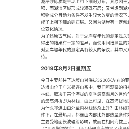
湖岸砂砾质堤呈现上粗下细的分布，其原因主
积，而湖滨区域形成较粗砾石层；又考虑到湖
积物成分且动力条件不发生较大改变的情况下
成了上粗下细的砾石层。又因为湖岸有一定倾
位变化情况。
为了还原古气候，对于湖岸堤年代的测定是关
得出的结果有一定的差异，而使用间接测量的
对湖岸堤年代的测定具有较大的争议，其中又
待。
2019年8月2日星期五
今日主要前往了达坂山对海拔3200米左右的
达坂山位于广义祁连山系中，我们所观察的植
林线，取决于某个海拔的夏季最高温月的月均
的最高海拔即为林线。由此可见，在高海拔地
为什么祁连山由外至内林线逐渐上升？由林线
件下，在最热月，祁连山内部比外部热量条件
主要受地面长波辐射影响，故而在相同海拔上
了“高原增温效应”，因而使得高海拔地区热量