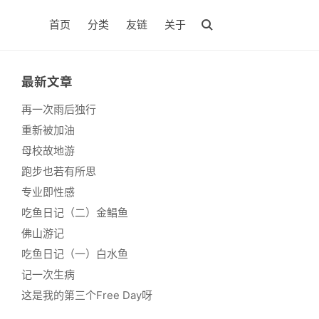
首页
分类
友链
关于
最新文章
再一次雨后独行
重新被加油
母校故地游
跑步也若有所思
专业即性感
吃鱼日记（二）金鲳鱼
佛山游记
吃鱼日记（一）白水鱼
记一次生病
这是我的第三个Free Day呀