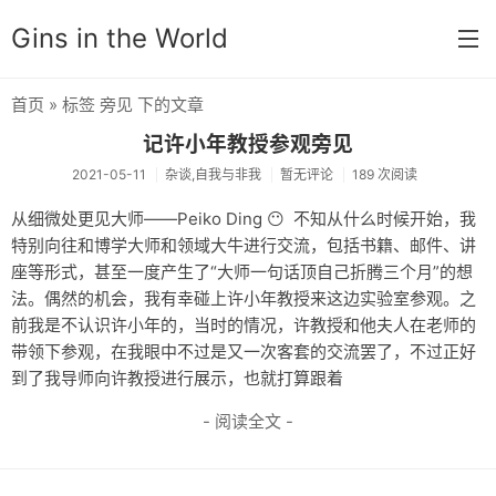
Gins in the World
首页
» 标签 旁见 下的文章
首页
记许小年教授参观旁见
分类
2021-05-11
杂谈,自我与非我
暂无评论
189 次阅读
默认分类
从细微处更见大师——Peiko Ding 😶 ​ 不知从什么时候开始，我
特别向往和博学大师和领域大牛进行交流，包括书籍、邮件、讲
杂谈
座等形式，甚至一度产生了“大师一句话顶自己折腾三个月”的想
法。偶然的机会，我有幸碰上许小年教授来这边实验室参观。之
思想锚点
前我是不认识许小年的，当时的情况，许教授和他夫人在老师的
学习笔记
带领下参观，在我眼中不过是又一次客套的交流罢了，不过正好
到了我导师向许教授进行展示，也就打算跟着
奇门遁甲
- 阅读全文 -
友链
关于