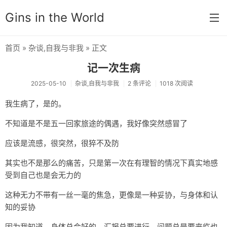
Gins in the World
首页
»
杂谈
,
自我与非我
» 正文
首页
记一次生病
分类
2025-05-10
杂谈
,
自我与非我
2 条评论
1018 次阅读
默认分类
我生病了，是的。
杂谈
不知道是不是五一回家旅途的偶遇，我好像突然感冒了
思想锚点
应该是流感，很突然，很猝不及防
学习笔记
其实也不是那么的痛苦，只是第一次在有理智的情况下真实地感
受到自己也是会无力的
奇门遁甲
这种无力不带有一丝一毫的焦急，更像是一种妥协，与身体和认
友链
知的妥协
关于
因为我知道，身体总会好的，汇报总要进行，问题总是要来临也