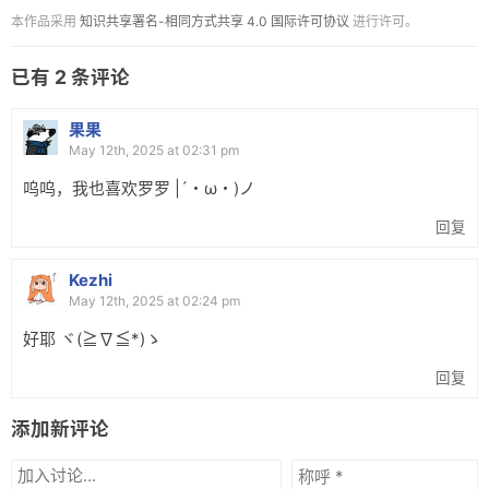
本作品采用
知识共享署名-相同方式共享 4.0 国际许可协议
进行许可。
已有
2
条评论
果果
May 12th, 2025 at 02:31 pm
呜呜，我也喜欢罗罗 |´・ω・)ノ
回复
Kezhi
May 12th, 2025 at 02:24 pm
好耶 ヾ(≧∇≦*)ゝ
回复
添加新评论