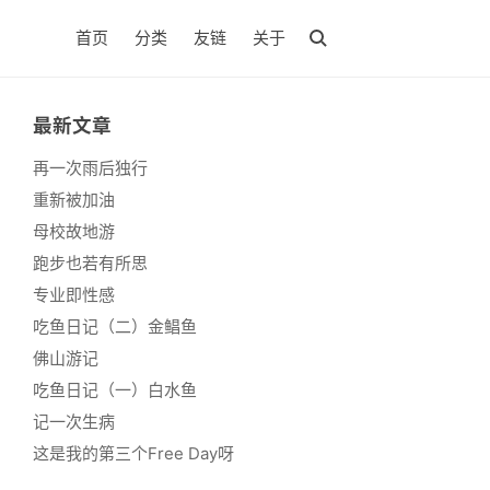
首页
分类
友链
关于
最新文章
再一次雨后独行
重新被加油
母校故地游
跑步也若有所思
专业即性感
吃鱼日记（二）金鲳鱼
佛山游记
吃鱼日记（一）白水鱼
记一次生病
这是我的第三个Free Day呀