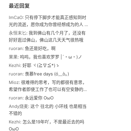
最近回复
ImCaO
: 只有停下脚步才能真正感知到时
光的流逝，愿你成为你曾经想成为的人 ...
永恒末匕
: 我到佛山有几个月了，还没有
好好逛过佛山，佛山这几天天气很热哦
ruoran
: 鱼还是好吃，啊
果果
: 呜呜，我也喜欢罗罗 |´・ω・)ノ
Kezhi
: 好耶 ヾ(≧∇≦*)ゝ
ruoran
: 羡慕free days (ó﹏ò｡)
Mioz
: 很难得的思考，写的都很有意思，
希望作者即使工作了也可以有空安静的...
ruoran
: 永远爱你 OωO
Andy烧麦
: 这个 往北的 小环线 也是相当
不错的
Kezhi
: 怎么是19年吖，不是最近去的吗
OωO