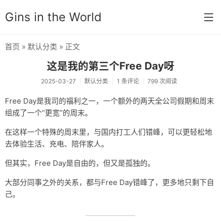
Gins in the World
首页
»
默认分类
» 正文
首页
这是我的第三个Free Day呀
分类
2025-03-27
默认分类
1 条评论
799 次阅读
默认分类
Free Day是我司的福利之一，一个额外的两天全公司假期和周末
组成了一个“更宽”的周末。
杂谈
在这样一个特殊的周末里，与国内打工人们错峰，可以更轻松地
思想锚点
去体验生活、充电、陪伴家人。
学习笔记
但其实，Free Day是自由的，但又是孤独的。
奇门遁甲
大部分同事之外的关系，都与Free Day错峰了，更多地只剩下自
己。
碎念
友链